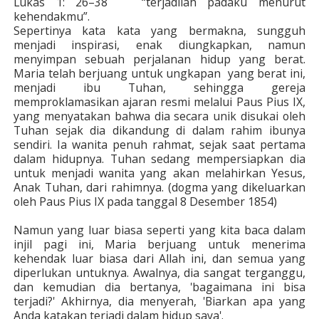
Lukas 1: 26–38 “terjadilah padaku menurut
kehendakmu”.
Sepertinya kata kata yang bermakna, sungguh
menjadi inspirasi, enak diungkapkan, namun
menyimpan sebuah perjalanan hidup yang berat.
Maria telah berjuang untuk ungkapan yang berat ini,
menjadi ibu Tuhan, sehingga gereja
memproklamasikan ajaran resmi melalui Paus Pius IX,
yang menyatakan bahwa dia secara unik disukai oleh
Tuhan sejak dia dikandung di dalam rahim ibunya
sendiri. Ia wanita penuh rahmat, sejak saat pertama
dalam hidupnya. Tuhan sedang mempersiapkan dia
untuk menjadi wanita yang akan melahirkan Yesus,
Anak Tuhan, dari rahimnya. (dogma yang dikeluarkan
oleh Paus Pius IX pada tanggal 8 Desember 1854)
Namun yang luar biasa seperti yang kita baca dalam
injil pagi ini, Maria berjuang untuk menerima
kehendak luar biasa dari Allah ini, dan semua yang
diperlukan untuknya. Awalnya, dia sangat terganggu,
dan kemudian dia bertanya, 'bagaimana ini bisa
terjadi?' Akhirnya, dia menyerah, 'Biarkan apa yang
Anda katakan terjadi dalam hidup saya'.