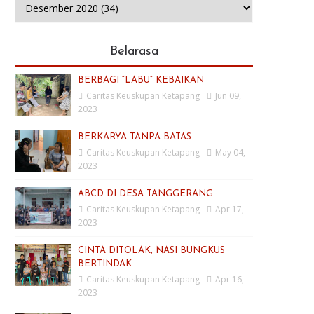
Belarasa
BERBAGI “LABU” KEBAIKAN
Caritas Keuskupan Ketapang
Jun 09,
2023
BERKARYA TANPA BATAS
Caritas Keuskupan Ketapang
May 04,
2023
ABCD DI DESA TANGGERANG
Caritas Keuskupan Ketapang
Apr 17,
2023
CINTA DITOLAK, NASI BUNGKUS
BERTINDAK
Caritas Keuskupan Ketapang
Apr 16,
2023