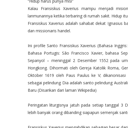
“Hidup harus punya misi”
Kalau Fransiskus Xaverius mampu menjadi mision
lanmunannya ketika terbaring di rumah sakit. Hidup itu
Fransiskus Xaverius adalah sahabat dekat Ignasius b
dan missionaris handel.
Ini profile Santo Fransiskus Xaverius (Bahasa Inggris
Bahasa Portugis: São Francisco Xavier, bahasa Sepa
Sepanyol – meninggal 2 Desember 1552 pada umu
Hongkong. Dihormati oleh Gereja Katolik Roma, Gerej
Oktober 1619 oleh Paus Paulus ke V; dikanonisasi 
sebagai pelindung Dia adalah santo pelindung Austral
Baru (Disarikan dari laman Wikipedia)
Peringatan liturgisnya jatuh pada setiap tanggal 3
lebih banyak orang dibanding siapapun semenjak sant
Fransiskus Xaverius mengabdikan sebagian besar dari 