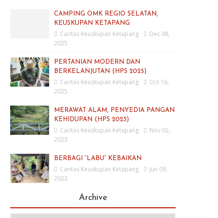
CAMPING OMK REGIO SELATAN,
KEUSKUPAN KETAPANG
Caritas Keuskupan Ketapang
Dec 08,
2025
PERTANIAN MODERN DAN
BERKELANJUTAN (HPS 2025)
Caritas Keuskupan Ketapang
Oct 16,
2025
MERAWAT ALAM, PENYEDIA PANGAN
KEHIDUPAN (HPS 2023)
Caritas Keuskupan Ketapang
Nov 02,
2023
BERBAGI “LABU” KEBAIKAN
Caritas Keuskupan Ketapang
Jun 09,
2023
Archive