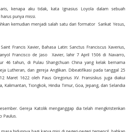
aris, kenapa aku tidak, kata Ignasius Loyola dalam sebuah
 harus punya missi.
ahkan kemudian menjadi salah satu dari formator Sarikat Yesus,
: Saint Francis Xavier, Bahasa Latin: Sanctus Franciscus Xaverius,
nyol Francisco de Jaso Xavier, lahir 7 April 1506 di Navarro,
r 46 tahun, di Pulau Shangchuan China yang kelak bernama
a Lutheran, dan gereja Anglikan. Dibeatifikasi pada tanggal 25
12 Maret 1622 oleh Paus Gregorius XV. Fransiskus juga diakui
ia, Kalimantan, Tiongkok, Hindia Timur, Goa, Jepang, dan Selandia
 Desember. Gereja Katolik menganggap dia telah mengkristenkan
o Paulus.
masa hidupnya bagi karya misi di negeri-negeri terpencil, bahkan