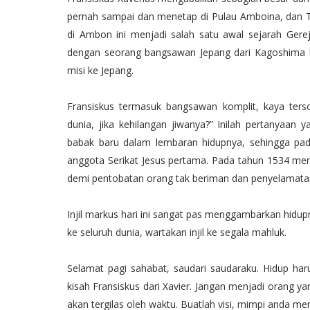
pernah sampai dan menetap di Pulau Amboina, dan T
di Ambon ini menjadi salah satu awal sejarah Gerej
dengan seorang bangsawan Jepang dari Kagoshima 
misi ke Jepang.
Fransiskus termasuk bangsawan komplit, kaya ters
dunia, jika kehilangan jiwanya?” Inilah pertanyaa
babak baru dalam lembaran hidupnya, sehingga pad
anggota Serikat Jesus pertama. Pada tahun 1534 me
demi pentobatan orang tak beriman dan penyelamatan
Injil markus hari ini sangat pas menggambarkan hidupn
ke seluruh dunia, wartakan injil ke segala mahluk.
Selamat pagi sahabat, saudari saudaraku. Hidup har
kisah Fransiskus dari Xavier. Jangan menjadi orang ya
akan tergilas oleh waktu. Buatlah visi, mimpi anda m