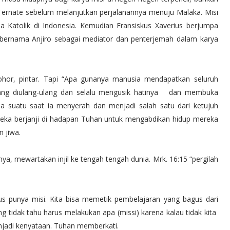
ernate sebelum melanjutkan perjalanannya menuju Malaka. Misi
a Katolik di Indonesia. Kemudian Fransiskus Xaverius berjumpa
bernama Anjiro sebagai mediator dan penterjemah dalam karya
ohor, pintar. Tapi “Apa gunanya manusia mendapatkan seluruh
n yang diulang-ulang dan selalu mengusik hatinya dan membuka
a suatu saat ia menyerah dan menjadi salah satu dari ketujuh
reka berjanji di hadapan Tuhan untuk mengabdikan hidup mereka
 jiwa.
ya, mewartakan injil ke tengah tengah dunia. Mrk. 16:15 “pergilah
us punya misi. Kita bisa memetik pembelajaran yang bagus dari
ng tidak tahu harus melakukan apa (missi) karena kalau tidak kita
enjadi kenyataan. Tuhan memberkati.