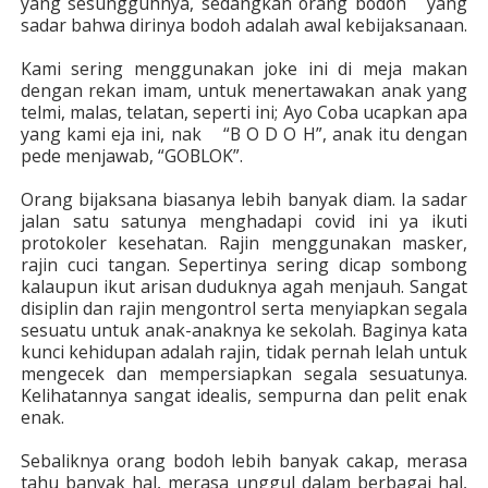
yang sesungguhnya, sedangkan orang bodoh yang
sadar bahwa dirinya bodoh adalah awal kebijaksanaan.
Kami sering menggunakan joke ini di meja makan
dengan rekan imam, untuk menertawakan anak yang
telmi, malas, telatan, seperti ini; Ayo Coba ucapkan apa
yang kami eja ini, nak “B O D O H”, anak itu dengan
pede menjawab, “GOBLOK”.
Orang bijaksana biasanya lebih banyak diam. Ia sadar
jalan satu satunya menghadapi covid ini ya ikuti
protokoler kesehatan. Rajin menggunakan masker,
rajin cuci tangan. Sepertinya sering dicap sombong
kalaupun ikut arisan duduknya agah menjauh. Sangat
disiplin dan rajin mengontrol serta menyiapkan segala
sesuatu untuk anak-anaknya ke sekolah. Baginya kata
kunci kehidupan adalah rajin, tidak pernah lelah untuk
mengecek dan mempersiapkan segala sesuatunya.
Kelihatannya sangat idealis, sempurna dan pelit enak
enak.
Sebaliknya orang bodoh lebih banyak cakap, merasa
tahu banyak hal, merasa unggul dalam berbagai hal,