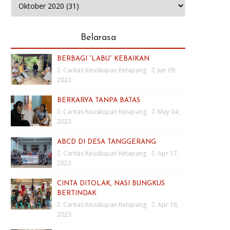
Belarasa
BERBAGI “LABU” KEBAIKAN
Caritas Keuskupan Ketapang
Jun 09,
2023
BERKARYA TANPA BATAS
Caritas Keuskupan Ketapang
May 04,
2023
ABCD DI DESA TANGGERANG
Caritas Keuskupan Ketapang
Apr 17,
2023
CINTA DITOLAK, NASI BUNGKUS
BERTINDAK
Caritas Keuskupan Ketapang
Apr 16,
2023