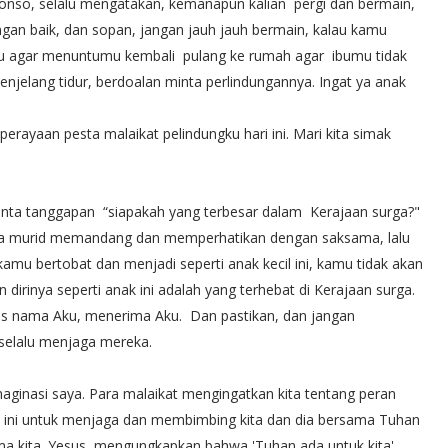
fonso, selalu mengatakan, kemanapun kalian pergi dan bermain,
gan baik, dan sopan, jangan jauh jauh bermain, kalau kamu
gmu agar menuntumu kembali pulang ke rumah agar ibumu tidak
enjelang tidur, berdoalan minta perlindungannya. Ingat ya anak
perayaan pesta malaikat pelindungku hari ini. Mari kita simak
minta tanggapan “siapakah yang terbesar dalam Kerajaan surga?"
ra murid memandang dan memperhatikan dengan saksama, lalu
kamu bertobat dan menjadi seperti anak kecil ini, kamu tidak akan
irinya seperti anak ini adalah yang terhebat di Kerajaan surga.
tas nama Aku, menerima Aku. Dan pastikan, dan jangan
 selalu menjaga mereka.
aginasi saya. Para malaikat mengingatkan kita tentang peran
up ini untuk menjaga dan membimbing kita dan dia bersama Tuhan
nama kita. Yesus, mengungkapkan bahwa 'Tuhan ada untuk kita'.