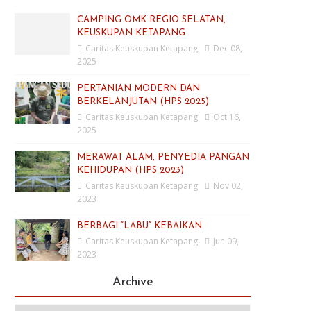
CAMPING OMK REGIO SELATAN,
KEUSKUPAN KETAPANG
Caritas Keuskupan Ketapang
Dec 08,
2025
PERTANIAN MODERN DAN
BERKELANJUTAN (HPS 2025)
Caritas Keuskupan Ketapang
Oct 16,
2025
MERAWAT ALAM, PENYEDIA PANGAN
KEHIDUPAN (HPS 2023)
Caritas Keuskupan Ketapang
Nov 02,
2023
BERBAGI “LABU” KEBAIKAN
Caritas Keuskupan Ketapang
Jun 09,
2023
Archive