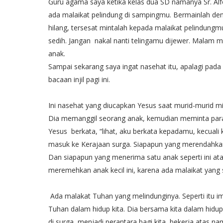
Guru agama saya ketika kelas dua SD namanya Sr. Al
ada malaikat pelindung di sampingmu. Bermainlah den
hilang, tersesat mintalah kepada malaikat pelindun
sedih. Jangan nakal nanti telingamu dijewer. Malam m
anak.
Sampai sekarang saya ingat nasehat itu, apalagi pada 
bacaan injil pagi ini.
Ini nasehat yang diucapkan Yesus saat murid-murid 
Dia memanggil seorang anak, kemudian meminta pa
Yesus berkata, “lihat, aku berkata kepadamu, kecuali 
masuk ke Kerajaan surga. Siapapun yang merendahkan d
Dan siapapun yang menerima satu anak seperti ini a
meremehkan anak kecil ini, karena ada malaikat yang
Ada malakat Tuhan yang melindunginya. Seperti itu im
Tuhan dalam hidup kita. Dia bersama kita dalam hid
di surga, menjadi perantara bagi kita, bekerja atas 