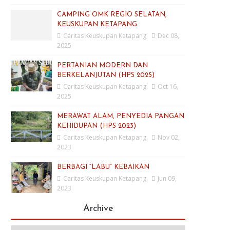
CAMPING OMK REGIO SELATAN,
KEUSKUPAN KETAPANG
Caritas Keuskupan Ketapang
Dec 08,
2025
PERTANIAN MODERN DAN
BERKELANJUTAN (HPS 2025)
Caritas Keuskupan Ketapang
Oct 16,
2025
MERAWAT ALAM, PENYEDIA PANGAN
KEHIDUPAN (HPS 2023)
Caritas Keuskupan Ketapang
Nov 02,
2023
BERBAGI “LABU” KEBAIKAN
Caritas Keuskupan Ketapang
Jun 09,
2023
Archive