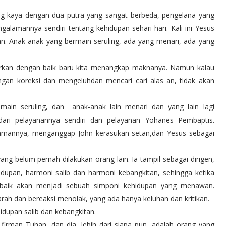
rang kaya dengan dua putra yang sangat berbeda, pengelana yang
alamannya sendiri tentang kehidupan sehari-hari. Kali ini Yesus
an. Anak anak yang bermain seruling, ada yang menari, ada yang
garkan dengan baik baru kita menangkap maknanya. Namun kalau
gan koreksi dan mengeluhdan mencari cari alas an, tidak akan
main seruling, dan anak-anak lain menari dan yang lain lagi
ari pelayanannya sendiri dan pelayanan Yohanes Pembaptis.
mannya, menganggap John kerasukan setan,dan Yesus sebagai
belum pernah dilakukan orang lain. Ia tampil sebagai dirigen,
dupan, harmoni salib dan harmoni kebangkitan, sehingga ketika
ik akan menjadi sebuah simponi kehidupan yang menawan.
ah dan bereaksi menolak, yang ada hanya keluhan dan kritikan.
dupan salib dan kebangkitan.
irman Tuhan, dan dia, lebih dari siapa pun, adalah orang yang