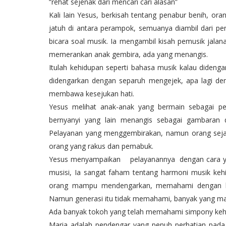
“rehat sejenak dari mencari cari alasan”
Kali lain Yesus, berkisah tentang penabur benih, o
jatuh di antara perampok, semuanya diambil dari peng
bicara soal musik. Ia mengambil kisah pemusik jalan
memerankan anak gembira, ada yang menangis.
Itulah kehidupan seperti bahasa musik kalau diden
didengarkan dengan separuh mengejek, apa lagi den
membawa kesejukan hati.
Yesus melihat anak-anak yang bermain sebagai pe
bernyanyi yang lain menangis sebagai gambaran d
Pelayanan yang menggembirakan, namun orang seja
orang yang rakus dan pemabuk.
Yesus menyampaikan pelayanannya dengan cara yang 
musisi, Ia sangat faham tentang harmoni musik kehi
orang mampu mendengarkan, memahami dengan ba
Namun generasi itu tidak memahami, banyak yang mar
Ada banyak tokoh yang telah memahami simpony kehi
Maria adalah pendengar yang penuh perhatian pada f