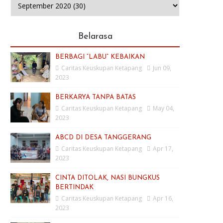
Belarasa
BERBAGI “LABU” KEBAIKAN
Caritas Keuskupan Ketapang
Jun 09,
2023
BERKARYA TANPA BATAS
Caritas Keuskupan Ketapang
May 04,
2023
ABCD DI DESA TANGGERANG
Caritas Keuskupan Ketapang
Apr 17,
2023
CINTA DITOLAK, NASI BUNGKUS
BERTINDAK
Caritas Keuskupan Ketapang
Apr 16,
2023