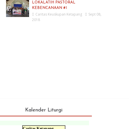
LOKALATIH PASTORAL
KEBENCANAAN #1
Caritas Keuskupan Ketapang
Sept 08,
2018
Kalender Liturgi
Caritas Ketapang