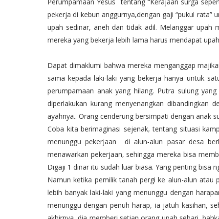
Perumpamaan Yesus tentang “Kerajaan surga sepert
pekerja di kebun anggurnya,dengan gaji “pukul rata” 
upah sedinar, aneh dan tidak adil. Melanggar upah 
mereka yang bekerja lebih lama harus mendapat upah 
Dapat dimaklumi bahwa mereka menganggap majikan 
sama kepada laki-laki yang bekerja hanya untuk sa
perumpamaan anak yang hilang. Putra sulung yang 
diperlakukan kurang menyenangkan dibandingkan d
ayahnya.. Orang cenderung bersimpati dengan anak s
Coba kita berimaginasi sejenak, tentang situasi ka
menunggu pekerjaan di alun-alun pasar desa be
menawarkan pekerjaan, sehingga mereka bisa membaw
Digaji 1 dinar itu sudah luar biasa. Yang penting bisa 
Namun ketika pemilik tanah pergi ke alun-alun atau
lebih banyak laki-laki yang menunggu dengan harapan 
menunggu dengan penuh harap, ia jatuh kasihan, se
akhirnya, dia memberi setiap orang upah sehari, bahk