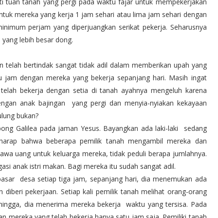
i tuan tanah yang pergi pada waktu fajar untuk mempekerjakan
untuk mereka yang kerja 1 jam sehari atau lima jam sehari dengan
minimum perjam yang diperjuangkan serikat pekerja. Seharusnya
yang lebih besar dong.
telah bertindak sangat tidak adil dalam memberikan upah yang
tu jam dengan mereka yang bekerja sepanjang hari. Masih ingat
telah bekerja dengan setia di tanah ayahnya mengeluh karena
engan anak bajingan yang pergi dan menyia-nyiakan kekayaan
ulung bukan?
mpong Galilea pada jaman Yesus. Bayangkan ada laki-laki sedang
rharap bahwa beberapa pemilik tanah mengambil mereka dan
a uang untuk keluarga mereka, tidak peduli berapa jumlahnya.
ngasi anak istri makan. Bagi mereka itu sudah sangat adil.
 pasar desa setiap tiga jam, sepanjang hari, dia menemukan ada
diberi pekerjaan. Setiap kali pemilik tanah melihat orang-orang
hingga, dia menerima mereka bekerja waktu yang tersisa. Pada
an mereka yang telah bekerja hanya satu jam saja. Pemiliki tanah