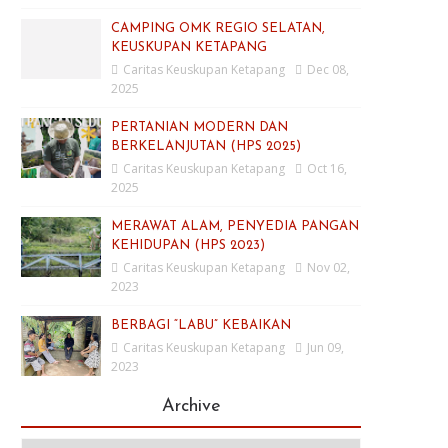
CAMPING OMK REGIO SELATAN,
KEUSKUPAN KETAPANG
Caritas Keuskupan Ketapang
Dec 08,
2025
PERTANIAN MODERN DAN
BERKELANJUTAN (HPS 2025)
Caritas Keuskupan Ketapang
Oct 16,
2025
MERAWAT ALAM, PENYEDIA PANGAN
KEHIDUPAN (HPS 2023)
Caritas Keuskupan Ketapang
Nov 02,
2023
BERBAGI “LABU” KEBAIKAN
Caritas Keuskupan Ketapang
Jun 09,
2023
Archive