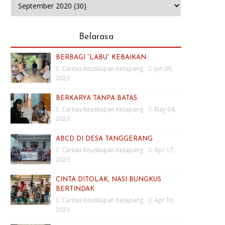
Belarasa
BERBAGI “LABU” KEBAIKAN
Caritas Keuskupan Ketapang
Jun 09,
2023
BERKARYA TANPA BATAS
Caritas Keuskupan Ketapang
May 04,
2023
ABCD DI DESA TANGGERANG
Caritas Keuskupan Ketapang
Apr 17,
2023
CINTA DITOLAK, NASI BUNGKUS
BERTINDAK
Caritas Keuskupan Ketapang
Apr 16,
2023