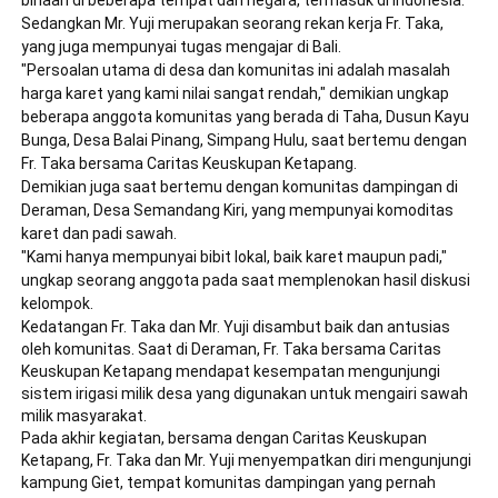
binaan di beberapa tempat dan negara, termasuk di Indonesia. 
Sedangkan Mr. Yuji merupakan seorang rekan kerja Fr. Taka, 
yang juga mempunyai tugas mengajar di Bali.
"Persoalan utama di desa dan komunitas ini adalah masalah 
harga karet yang kami nilai sangat rendah," demikian ungkap 
beberapa anggota komunitas yang berada di Taha, Dusun Kayu 
Bunga, Desa Balai Pinang, Simpang Hulu, saat bertemu dengan 
Fr. Taka bersama Caritas Keuskupan Ketapang. 
Demikian juga saat bertemu dengan komunitas dampingan di 
Deraman, Desa Semandang Kiri, yang mempunyai komoditas 
karet dan padi sawah. 
"Kami hanya mempunyai bibit lokal, baik karet maupun padi," 
ungkap seorang anggota pada saat memplenokan hasil diskusi 
kelompok.
Kedatangan Fr. Taka dan Mr. Yuji disambut baik dan antusias 
oleh komunitas. Saat di Deraman, Fr. Taka bersama Caritas 
Keuskupan Ketapang mendapat kesempatan mengunjungi 
sistem irigasi milik desa yang digunakan untuk mengairi sawah 
milik masyarakat. 
Pada akhir kegiatan, bersama dengan Caritas Keuskupan 
Ketapang, Fr. Taka dan Mr. Yuji menyempatkan diri mengunjungi 
kampung Giet, tempat komunitas dampingan yang pernah 