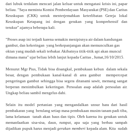
dari lubuk terdalam mencari jalan keluar untuk mengatasi krisis ini, papar
beliau. “Saya meminta Komisi Pemberdayaan Masyarakat (PSE) dan Caritas
Keuskupan (CKK) untuk menterjemahkan keterlibatan Gereja lokal
Keuskupan Ketapang ini dengan gerakan yang komprehensif dan
terukur”.ujarnya beberapa kali.
“Proses asap ini terjadi karena semakin menipisnya air dalam kandungan
gambut, dan kekeringan
yang berkepanjangan akan memunculkan gas
oktan yang mudah sekali terbakar. Akibatnya titik-titik api akan muncul
dimana mana” ujar beliau lebih lanjut kepada Caritas , Jumat,16/10/2015.
Menurut Mgr Pius, Tidak bisa disangkal, pembukaan kebun
dalam sekala
besar, dengan pembukaan kanal-kanal di area gambut
mempercepat
pengeringan gambut sehingga bisa segera ditanami sawit, memang sangat
berperan menimbulkan kekeringan. Persoalan asap adalah persoalan air.
Ungkap beliau sambil mengelus dahi.
Selain itu model pertanian yang mengandalkan unsur hara dari hasil
pembakaran yang berulang setiap masa pembukaan musim tanam padi tiba,
lama kelamaan tanah akan haus dan tipis. Oleh karena itu gerakan untuk
memanfaatkan sisa-sisa, daun, rumput, apa saja yang berbau sampah
dijadikan pupuk harus menjadi
gerakan memberi
kepada alam. Kita
sudah