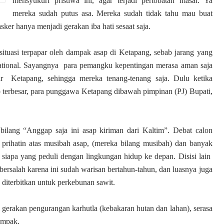
mensyukuri pristiwa ini, agar terjadi pertobatan masal. Ya
mereka sudah putus asa. Mereka sudah tidak tahu mau buat
ker hanya menjadi gerakan iba hati sesaat saja.
ituasi terpapar oleh dampak asap di Ketapang, sebab jarang yang
ational. Sayangnya
para pemangku kepentingan merasa aman saja
r Ketapang, sehingga mereka tenang-tenang saja. Dulu ketika
 terbesar, para punggawa Ketapang dibawah pimpinan (PJ) Bupati,
bilang “Anggap saja ini asap kiriman dari Kaltim”. Debat calon
rihatin atas musibah asap, (mereka bilang musibah) dan banyak
siapa yang peduli dengan lingkungan hidup ke depan. Disisi lain
ersalah karena ini sudah warisan bertahun-tahun, dan luasnya juga
 diterbitkan untuk perkebunan sawit.
agi gerakan pengurangan karhutla (kebakaran hutan dan lahan), serasa
ampak.