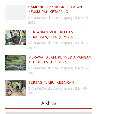
CAMPING OMK REGIO SELATAN,
KEUSKUPAN KETAPANG
Caritas Keuskupan Ketapang
Dec 08,
2025
PERTANIAN MODERN DAN
BERKELANJUTAN (HPS 2025)
Caritas Keuskupan Ketapang
Oct 16,
2025
MERAWAT ALAM, PENYEDIA PANGAN
KEHIDUPAN (HPS 2023)
Caritas Keuskupan Ketapang
Nov 02,
2023
BERBAGI “LABU” KEBAIKAN
Caritas Keuskupan Ketapang
Jun 09,
2023
Archive