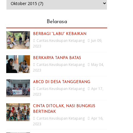
Belarasa
BERBAGI “LABU” KEBAIKAN
Caritas Keuskupan Ketapang
Jun 09,
2023
BERKARYA TANPA BATAS
Caritas Keuskupan Ketapang
May 04,
2023
ABCD DI DESA TANGGERANG
Caritas Keuskupan Ketapang
Apr 17,
2023
CINTA DITOLAK, NASI BUNGKUS
BERTINDAK
Caritas Keuskupan Ketapang
Apr 16,
2023