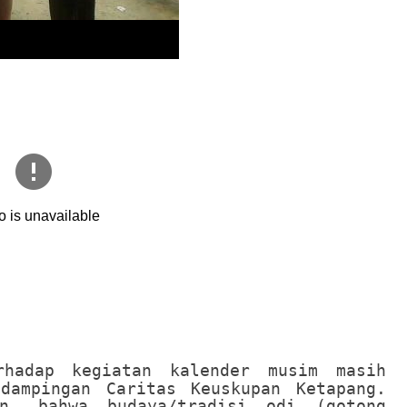
rhadap kegiatan kalender musim masih
dampingan Caritas Keuskupan Ketapang.
an, bahwa budaya/tradisi odi (gotong