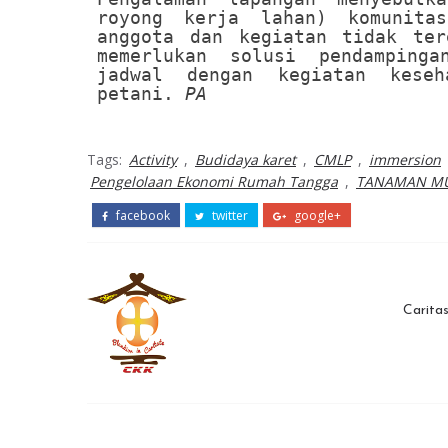
royong kerja lahan) komunita
anggota dan kegiatan tidak ter
memerlukan solusi pendamping
jadwal dengan kegiatan keseh
petani.
PA
Tags:
Activity
,
Budidaya karet
,
CMLP
,
immersion
Pengelolaan Ekonomi Rumah Tangga
,
TANAMAN M
facebook
twitter
google+
Carita