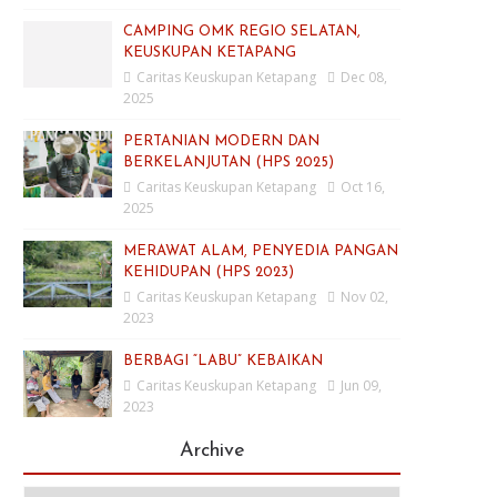
CAMPING OMK REGIO SELATAN,
KEUSKUPAN KETAPANG
Caritas Keuskupan Ketapang
Dec 08,
2025
PERTANIAN MODERN DAN
BERKELANJUTAN (HPS 2025)
Caritas Keuskupan Ketapang
Oct 16,
2025
MERAWAT ALAM, PENYEDIA PANGAN
KEHIDUPAN (HPS 2023)
Caritas Keuskupan Ketapang
Nov 02,
2023
BERBAGI “LABU” KEBAIKAN
Caritas Keuskupan Ketapang
Jun 09,
2023
Archive