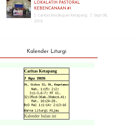
LOKALATIH PASTORAL
KEBENCANAAN #1
Caritas Keuskupan Ketapang
Sept 08,
2018
Kalender Liturgi
Caritas Ketapang
Kalender bulan ini