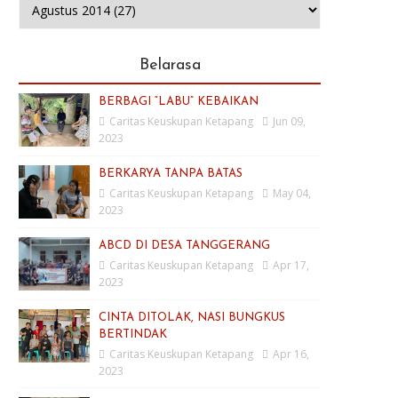
Belarasa
BERBAGI “LABU” KEBAIKAN
Caritas Keuskupan Ketapang
Jun 09,
2023
BERKARYA TANPA BATAS
Caritas Keuskupan Ketapang
May 04,
2023
ABCD DI DESA TANGGERANG
Caritas Keuskupan Ketapang
Apr 17,
2023
CINTA DITOLAK, NASI BUNGKUS
BERTINDAK
Caritas Keuskupan Ketapang
Apr 16,
2023